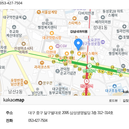
053-427-7504
강심내과의원
로드뷰
길찾
주소
대구 중구 달구벌대로 2095 삼성생명빌딩 3층 312~314호
전화
053-427-7504