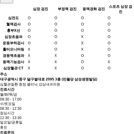
스포츠 심장 검
심장 검진
부정맥 검진
동맥경화 검진
진
심전도
O
O
O
O
혈액검사
O
O
O
O
흉부X선
O
O
O
O
심장초음파
O
O
X
O
운동부하검사
O
O
X
O
홀터모니터링
X
O
X
O
경동맥초음파
X
X
O
O
동맥기능검사
X
X
O
X
심장혈관
CT
X
X
O
O
주소
대구광역시 중구 달구벌대로 2095 3층 (반월당 삼성생명빌딩)
심혈관질환 중점 클리닉 강심내과의원
진료시간
월/화/목/금
08:30 - 17:00
수/토요일
08:30 - 12:30
점심시간
12:30 - 13:30
일요일/공휴일
휴진
진료문의