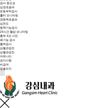
검사 중요성
심장초음파
운동부하검사
홀터 모니터링
경동맥초음파
심전도
동맥기능검사
24시간 혈압 모니터링
흉부 X선 사진
폐기능 검사
혈액검사
심혈관검진
심혈관검진
커뮤니티
공지사항
비급여
알쓸의지