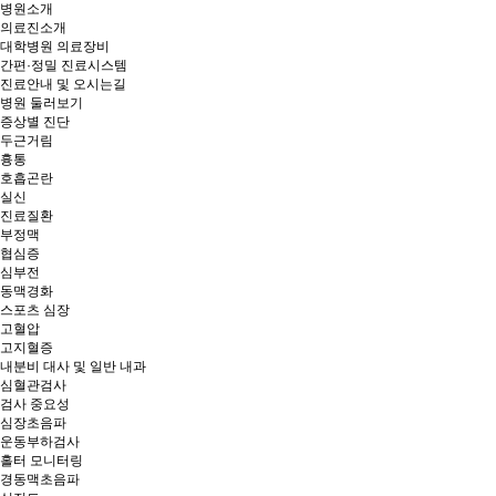
병원소개
의료진소개
대학병원 의료장비
간편·정밀 진료시스템
진료안내 및 오시는길
병원 둘러보기
증상별 진단
두근거림
흉통
호흡곤란
실신
진료질환
부정맥
협심증
심부전
동맥경화
스포츠 심장
고혈압
고지혈증
내분비 대사 및 일반 내과
심혈관검사
검사 중요성
심장초음파
운동부하검사
홀터 모니터링
경동맥초음파