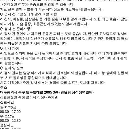
쇄성폐질환 여부와 중증도를 확인할 수 있습니다.
치료 전후 변화나 호흡기 기능 저하 정도를 비교하는 데 활용됩니다.
Q.
검사 전 의료진에게 알려야 할 사항
A.
천식, 폐질환, 심장질환 등 기존 질환 여부를 알려야 합니다. 또한 최근 호흡기 감염
이나 기침, 가슴 통증, 호흡곤란이 있었는지 알려야 합니다.
Q.
​검사 전 준비사항
A.
검사 전 흡연이나 과도한 운동은 피하는 것이 좋습니다. 편안한 옷차림으로 검사에
참여하며, 복장이나 장신구가 호흡을 방해하지 않도록 합니다. 기관지 확장제 등 평소
복용 약물은 의료진 지시에 따라 조정합니다.
Q.
검사 과정
A.
입으로 장치에 숨을 깊게 들이마시고 최대한 힘차게 내쉽니다. 여러 차례 반복하여
폐활량, 기류, 폐 용적을 측정합니다. 검사 중 호흡 패턴과 노력이 기록되어 결과 분석
에 활용됩니다.
Q.
결과 및 진료
A.
검사 결과는 담당 의사가 해석하여 진료실에서 설명합니다. 폐 기능 상태와 질환 여
부, 치료 필요성을 종합적으로 안내받습니다.
치료 계획이나 추가 검사 여부는 결과에 따라 의료진 지시에 따릅니다.
주소
대구광역시 중구 달구벌대로 2095 3층 (반월당 삼성생명빌딩)
심혈관질환 중점 클리닉 강심내과의원
진료시간
월/화/목/금
08:30 - 17:00
수/토요일
08:30 - 12:30
점심시간