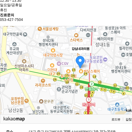
12:30 - 13:30
일요일/공휴일
휴진
진료문의
053-427-7504
강심내과의원
로드뷰
길찾
주소
대구 중구 달구벌대로 2095 삼성생명빌딩 3층 312~314호