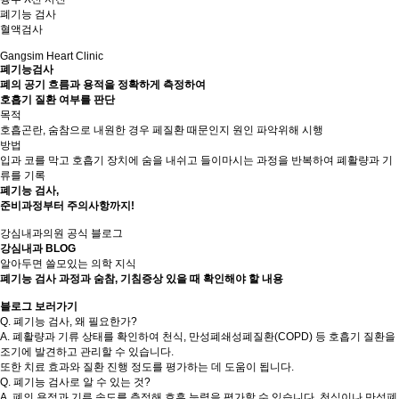
폐기능 검사
혈액검사
Gangsim Heart Clinic
폐기능검사
폐의 공기 흐름과 용적을 정확하게 측정하여
호흡기 질환 여부를 판단
목적
호흡곤란, 숨참으로 내원한 경우 페질환 때문인지 원인 파악위해 시행
방법
입과 코를 막고 호흡기 장치에 숨을 내쉬고 들이마시는 과정을 반복하여 폐활량과 기
류를 기록
폐기능 검사,
준비과정부터 주의사항까지!
강심내과의원 공식 블로그
강심내과
BLOG
알아두면 쓸모있는 의학 지식
폐기능 검사 과정과 숨참, 기침증상 있을 때 확인해야 할 내용
블로그 보러가기
Q.
폐기능 검사, 왜 필요한가?
A.
폐활량과 기류 상태를 확인하여 천식, 만성폐쇄성폐질환(COPD) 등 호흡기 질환을
조기에 발견하고 관리할 수 있습니다.
또한 치료 효과와 질환 진행 정도를 평가하는 데 도움이 됩니다.
Q.
폐기능 검사로 알 수 있는 것?
A.
폐의 용적과 기류 속도를 측정해 호흡 능력을 평가할 수 있습니다. 천식이나 만성폐