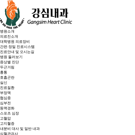
병원소개
의료진소개
대학병원 의료장비
간편·정밀 진료시스템
진료안내 및 오시는길
병원 둘러보기
증상별 진단
두근거림
흉통
호흡곤란
실신
진료질환
부정맥
협심증
심부전
동맥경화
스포츠 심장
고혈압
고지혈증
내분비 대사 및 일반 내과
심혈관검사