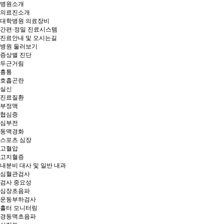
병원소개
의료진소개
대학병원 의료장비
간편·정밀 진료시스템
진료안내 및 오시는길
병원 둘러보기
증상별 진단
두근거림
흉통
호흡곤란
실신
진료질환
부정맥
협심증
심부전
동맥경화
스포츠 심장
고혈압
고지혈증
내분비 대사 및 일반 내과
심혈관검사
검사 중요성
심장초음파
운동부하검사
홀터 모니터링
경동맥초음파