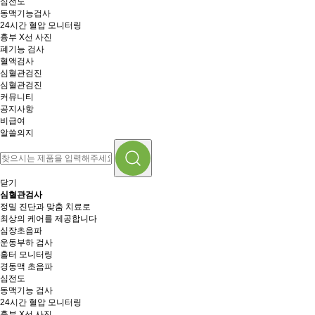
심전도
동맥기능검사
24시간 혈압 모니터링
흉부 X선 사진
폐기능 검사
혈액검사
심혈관검진
심혈관검진
커뮤니티
공지사항
비급여
알쓸의지
닫기
심혈관검사
정밀 진단과 맞춤 치료로
최상의 케어를 제공합니다
심장초음파
운동부하 검사
홀터 모니터링
경동맥 초음파
심전도
동맥기능 검사
24시간 혈압 모니터링
흉부 X선 사진