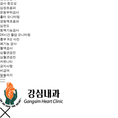
검사 중요성
심장초음파
운동부하검사
홀터 모니터링
경동맥초음파
심전도
동맥기능검사
24시간 혈압 모니터링
흉부 X선 사진
폐기능 검사
혈액검사
심혈관검진
심혈관검진
커뮤니티
공지사항
비급여
알쓸의지