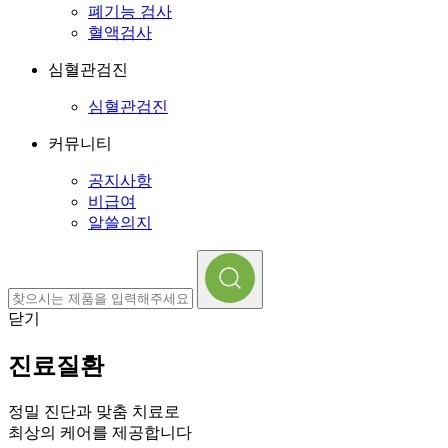
폐기능 검사
혈액검사
심혈관검진
심혈관검진
커뮤니티
공지사항
비급여
알쓸의지
닫기
진료질환
정밀 진단과 맞춤 치료로
최상의 케어를 제공합니다