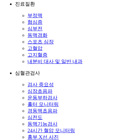
진료질환
부정맥
협심증
심부전
동맥경화
스포츠 심장
고혈압
고지혈증
내분비 대사 및 일반 내과
심혈관검사
검사 중요성
심장초음파
운동부하검사
홀터 모니터링
경동맥초음파
심전도
동맥기능검사
24시간 혈압 모니터링
흉부 X선 사진