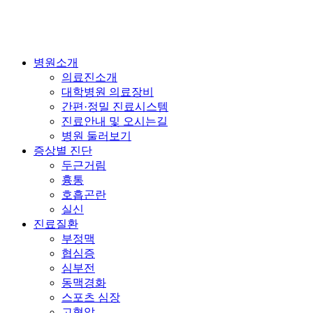
병원소개
의료진소개
대학병원 의료장비
간편·정밀 진료시스템
진료안내 및 오시는길
병원 둘러보기
증상별 진단
두근거림
흉통
호흡곤란
실신
진료질환
부정맥
협심증
심부전
동맥경화
스포츠 심장
고혈압