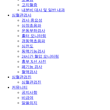
고지혈증
내분비 대사 및 일반 내과
심혈관검사
검사 중요성
심장초음파
운동부하검사
홀터 모니터링
경동맥초음파
심전도
동맥기능검사
24시간 혈압 모니터링
흉부 X선 사진
폐기능 검사
혈액검사
심혈관검진
심혈관검진
커뮤니티
공지사항
비급여
알쓸의지